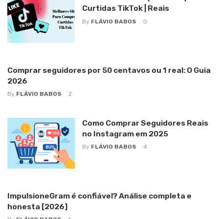
Curtidas TikTok | Reais
By
FLÁVIO BABOS
0
Comprar seguidores por 50 centavos ou 1 real: O Guia
2026
By
FLÁVIO BABOS
2
Como Comprar Seguidores Reais
no Instagram em 2025
By
FLÁVIO BABOS
4
ImpulsioneGram é confiável? Análise completa e
honesta [2026]