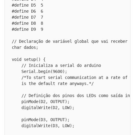
#define D5  5

#define D6  6

#define D7  7

#define D8  8

#define D9  9

// Declaração de variável global que vai receber os
char dados;

void setup() {

    // Inicializa a serial do arduino

    Serial.begin(9600);

    /*To start serial communication at a rate of 96
    is the default rate anyways.*/

    // Definição dos pinos dos LEDs como saída inic
    pinMode(D2, OUTPUT);

    digitalWrite(D2, LOW);

    pinMode(D3, OUTPUT);

    digitalWrite(D3, LOW);
