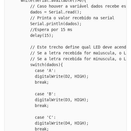
    while(Serial.available()>0){

        // Caso houver a variável dados recebe este 
        dados = Serial.read();

        // Printa o valor recebido na serial

        Serial.println(dados);

        //Espera por 15 ms

        delay(15);

        // Este trecho define qual LED deve acender
        // Se a letra recebida for maiuscula, o LED 
        // Se a letra recebida for minuscula, o LED 
        switch(dados){

          case 'A':

          digitalWrite(D2, HIGH);

          break;

          case 'B':

          digitalWrite(D3, HIGH);

          break;

          case 'C':

          digitalWrite(D4, HIGH);

          break;
