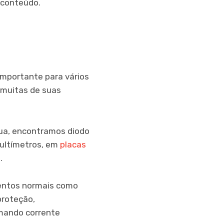
 conteúdo.
 importante para vários
r muitas de suas
nua, encontramos diodo
multímetros, em
placas
s
.
mentos normais como
proteção,
rmando corrente