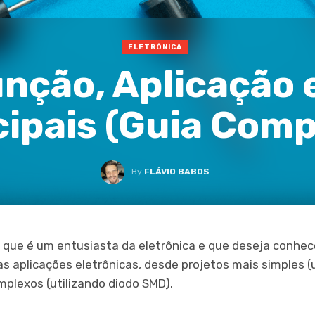
ELETRÔNICA
nção, Aplicação 
cipais (Guia Comp
By
FLÁVIO BABOS
ê que é um entusiasta da eletrônica e que deseja conh
as aplicações eletrônicas, desde projetos mais simples (
plexos (utilizando diodo SMD).