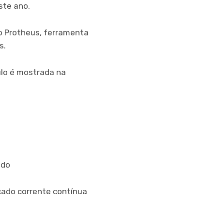
ste ano.
 Protheus, ferramenta
s.
ulo é mostrada na
ndo
icado corrente contínua