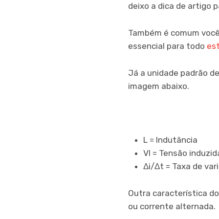
deixo a dica de artigo 
Também é comum você s
essencial para todo
es
Já a unidade padrão de
imagem abaixo.
L = Indutância
Vl = Tensão induzid
Δi/Δt = Taxa de va
Outra característica d
ou corrente alternada.