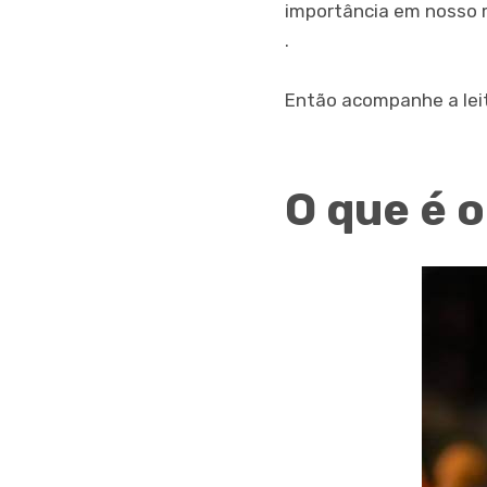
importância em nosso m
.
Então acompanhe a leit
O que é 