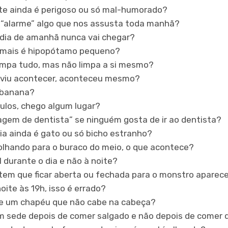
te ainda é perigoso ou só mal-humorado?
“alarme” algo que nos assusta toda manhã?
o dia de amanhã nunca vai chegar?
emais é hipopótamo pequeno?
impa tudo, mas não limpa a si mesmo?
 viu acontecer, aconteceu mesmo?
 banana?
culos, chego algum lugar?
ragem de dentista” se ninguém gosta de ir ao dentista?
a ainda é gato ou só bicho estranho?
olhando para o buraco do meio, o que acontece?
l durante o dia e não à noite?
 tem que ficar aberta ou fechada para o monstro aparec
ite às 19h, isso é errado?
 de um chapéu que não cabe na cabeça?
m sede depois de comer salgado e não depois de comer 