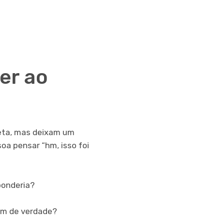
er ao
reta, mas deixam um
oa pensar “hm, isso foi
ponderia?
 um de verdade?