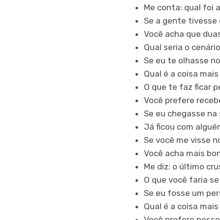
Me conta: qual foi 
Se a gente tivesse 
Você acha que dua
Qual seria o cenári
Se eu te olhasse n
Qual é a coisa mai
O que te faz ficar
Você prefere receb
Se eu chegasse na 
Já ficou com algué
Se você me visse no
Você acha mais bon
Me diz: o último c
O que você faria s
Se eu fosse um per
Qual é a coisa mai
Você prefere pesso