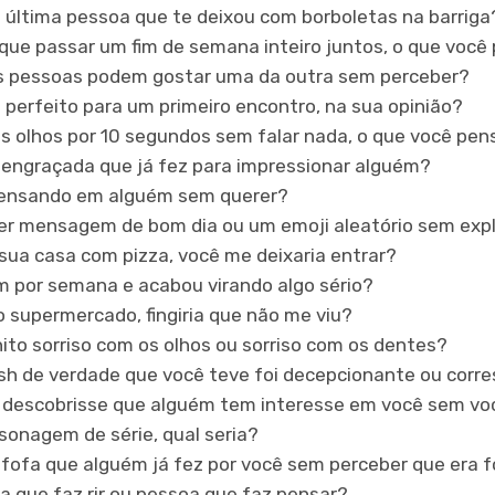
a última pessoa que te deixou com borboletas na barriga
que passar um fim de semana inteiro juntos, o que você 
s pessoas podem gostar uma da outra sem perceber?
o perfeito para um primeiro encontro, na sua opinião?
os olhos por 10 segundos sem falar nada, o que você pen
s engraçada que já fez para impressionar alguém?
 pensando em alguém sem querer?
er mensagem de bom dia ou um emoji aleatório sem exp
sua casa com pizza, você me deixaria entrar?
m por semana e acabou virando algo sério?
 supermercado, fingiria que não me viu?
ito sorriso com os olhos ou sorriso com os dentes?
rush de verdade que você teve foi decepcionante ou cor
e descobrisse que alguém tem interesse em você sem vo
sonagem de série, qual seria?
s fofa que alguém já fez por você sem perceber que era 
a que faz rir ou pessoa que faz pensar?