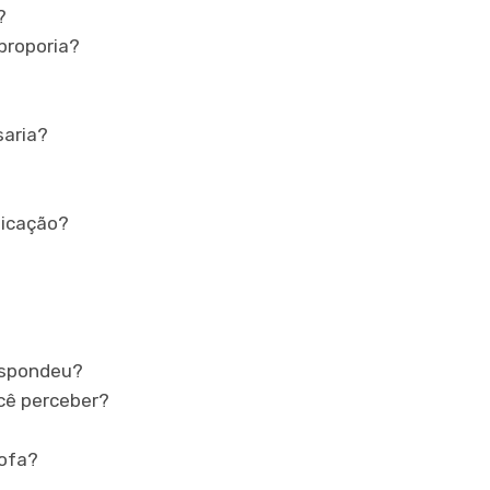
?
proporia?
saria?
licação?
respondeu?
cê perceber?
fofa?