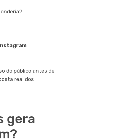
ponderia?
 Instagram
so do público antes de
posta real dos
s gera
am?