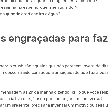
erdo do quarto faz quando ninguém está olhando?
ia espinha no espelho, quem sentiu a dor?
sa quando está dentro d’água?
s engraçadas para faz
para o crush são aquelas que não parecem investida di
tom descontraído com aquela ambiguidade que faz a pess
mensagem às 2h da manhã dizendo “oi”, o que você res
mais criativa que já usou para começar uma conversa?
ar um presente, precisaria inventar um motivo ou teria