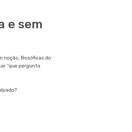
a e sem
 noção, filosóficas do
nsar “que pergunta
culpado?