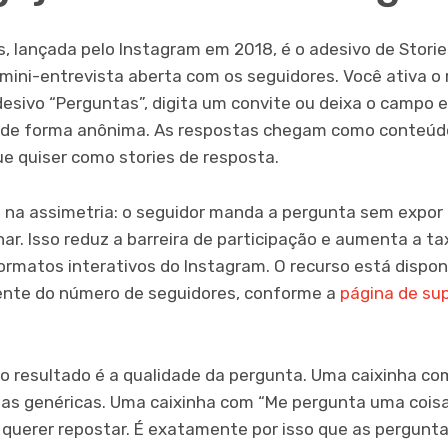
s, lançada pelo Instagram em 2018, é o adesivo de Stor
mini-entrevista aberta com os seguidores. Você ativa o 
desivo “Perguntas”, digita um convite ou deixa o campo 
de forma anônima. As respostas chegam como conteúdo 
ue quiser como stories de resposta.
á na assimetria: o seguidor manda a pergunta sem expor 
har. Isso reduz a barreira de participação e aumenta a t
rmatos interativos do Instagram. O recurso está dispon
ente do número de seguidores, conforme a
página de sup
no resultado é a qualidade da pergunta. Uma caixinha c
as genéricas. Uma caixinha com “Me pergunta uma coisa 
 querer repostar. É exatamente por isso que as pergunt