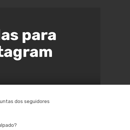
as para
stagram
guntas dos seguidores
culpado?