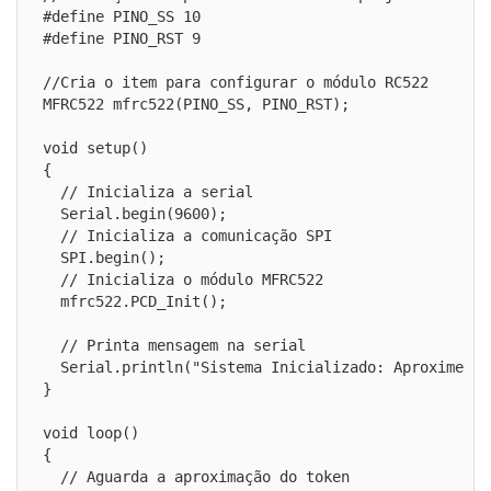
#define PINO_SS 10

#define PINO_RST 9

//Cria o item para configurar o módulo RC522

MFRC522 mfrc522(PINO_SS, PINO_RST); 

void setup() 

{

  // Inicializa a serial

  Serial.begin(9600);

  // Inicializa a comunicação SPI

  SPI.begin();

  // Inicializa o módulo MFRC522

  mfrc522.PCD_Init(); 

  // Printa mensagem na serial

  Serial.println("Sistema Inicializado: Aproxime o 
}

void loop() 

{

  // Aguarda a aproximação do token
