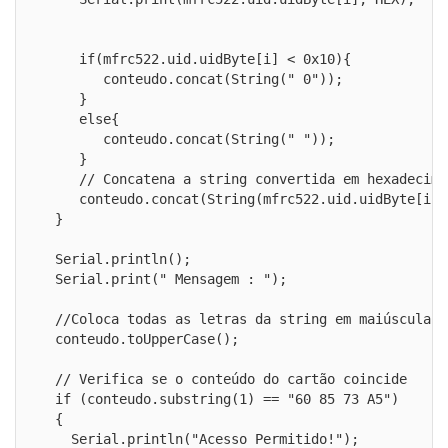
     if(mfrc522.uid.uidByte[i] < 0x10){

        conteudo.concat(String(" 0"));

     }

     else{

        conteudo.concat(String(" "));

     }

     // Concatena a string convertida em hexadecimal
     conteudo.concat(String(mfrc522.uid.uidByte[i], 
  }

  Serial.println();

  Serial.print(" Mensagem : ");

  //Coloca todas as letras da string em maiúscula

  conteudo.toUpperCase();

  // Verifica se o conteúdo do cartão coincide

  if (conteudo.substring(1) == "60 85 73 A5")

  {

    Serial.println("Acesso Permitido!");
