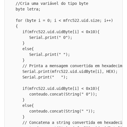
  //Cria uma variável do tipo byte

  byte letra;

  for (byte i = 0; i < mfrc522.uid.size; i++) 

  {

     if(mfrc522.uid.uidByte[i] < 0x10){

        Serial.print(" 0");

     }

     else{

        Serial.print(" ");

     }

     // Printa a mensagem convertida em hexadecimal

     Serial.print(mfrc522.uid.uidByte[i], HEX);

     Serial.print("   ");

     if(mfrc522.uid.uidByte[i] < 0x10){

        conteudo.concat(String(" 0"));

     }

     else{

        conteudo.concat(String(" "));

     }

     // Concatena a string convertida em hexadecimal