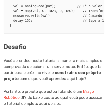
  val = analogRead(pot);           // Lê o valor an
  val = map(val, 0, 1023, 0, 180);    // Transforma
  meuservo.write(val);                // Comando qu
  delay(15);                          // Espera 15ms
}
Desafio
Você aprendeu neste tutorial a maneira mais simples e
comprovada de acionar um servo motor. Então, que tal
partir para o próximo nível e
construir o seu próprio
projeto
com o que você aprendeu aqui hoje?
Portanto, o projeto que estou falando é um
Braço
Robótico
DIY de baixo custo ao qual você pode acessar
o tutorial completo aqui do site.