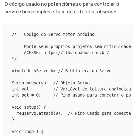
O código usado no potenciômetro para controlar o
servo é bem simples e fácil de entender, observe:
/*   Código do Servo Motor Arduino

     Monte seus próprios projetos sem dificuldade c
     ACESSE: https://flaviobabos.com.br/

*/

#include <Servo.h> // Biblioteca do Servo

Servo meuservo;  // Objeto Servo

int val;         // Variável de leitura analógica d
int pot = 0;     // Pino usado para conectar o pote
void setup() {

  meuservo.attach(9);  // Pino usado para conectar o
}

void loop() {
